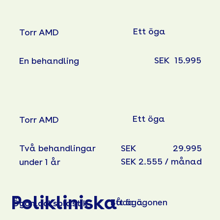
Ett öga
Torr AMD
SEK
15.995
En behandling
Ett öga
Torr AMD
Två behandlingar
29.995
SEK
SEK 2.555 / månad
under 1 år
Polikliniska
Ett öga
Båda ögonen
Ögonlocksplastik
Ögonlocksplastik