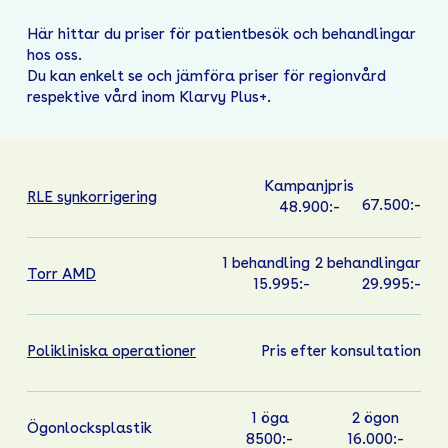
Här hittar du priser för patientbesök och behandlingar
hos oss.
Du kan enkelt se och jämföra priser för regionvård
respektive vård inom Klarvy Plus+.
Kampanjpris
RLE synkorrigering
67.500:-
48.900:-
1 behandling
2 behandlingar
Torr AMD
15.995:-
29.995:-
Polikliniska operationer
Pris efter konsultation
1 öga
2 ögon
Ögonlocksplastik
8500:-
16.000:-