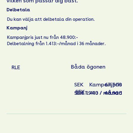
vilken som passar dig bäst.
Delbetala
Du kan välja att delbetala din operation.
Kampanj
Kampanjpris just nu från 48.900:-
Delbetalning från 1.413:-/månad i 36 månader.
Båda ögonen
RLE
SEK
Kampanjpris
67.500
SEK
SEK 1.940 / månad
SEK 1.413 / månad
48.900