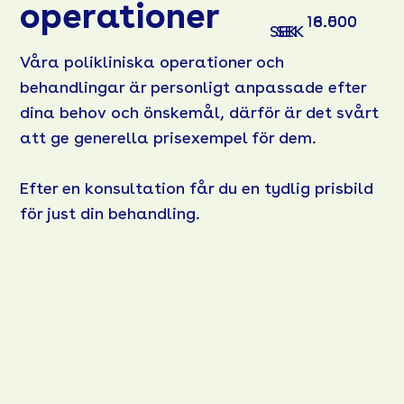
operationer
16.000
8.500
SEK
SEK
Våra polikliniska operationer och
behandlingar är personligt anpassade efter
dina behov och önskemål, därför är det svårt
att ge generella prisexempel för dem.
Efter en konsultation får du en tydlig prisbild
för just din behandling.