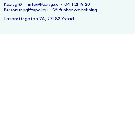
Klarvy © ·
info@klarvy.se
· 0411 21 19 20 ·
Personuppgiftspolicy
·
Så funkar ombokning
Lasarettsgatan 7A, 271 82 Ystad