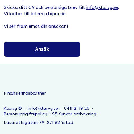
Skicka ditt CV och personliga brev till
info@klarvy.se
.
Vi kallar till intervju löpande.
Vi ser fram emot din ansökan!
Ansök
Finansieringspartner
Klarvy © ·
info@klarvy.se
· 0411 21 19 20 ·
Personuppgiftspolicy
·
Så funkar ombokning
Lasarettsgatan 7A, 271 82 Ystad