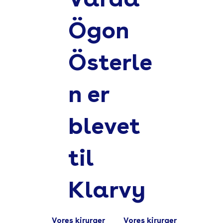
Ögon
Österle
n er
blevet
til
Klarvy
Vores kirurger
Vores kirurger