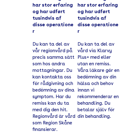
har stor erfaring
har stor erfaring
og har udført
og har udført
tusindvis af
tusindvis af
disse operatione
disse operatione
r
r
Du kan ta del av
Du kan ta del av
vår regionvård på
vård via Klarvy
precis samma sätt
Plus+ med eller
som hos andra
utan en remiss.
mottagningar. Du
Våra läkare gör en
kan kontakta oss
bedömning av din
för rådgivning och
hälsa och behov
bedömning av dina
innan vi
symptom. Har du
rekommenderar en
remiss kan du ta
behandling. Du
med dig den hit.
betalar själv för
Regionvård är vård
din behandling.
som Region Skåne
finansierar.